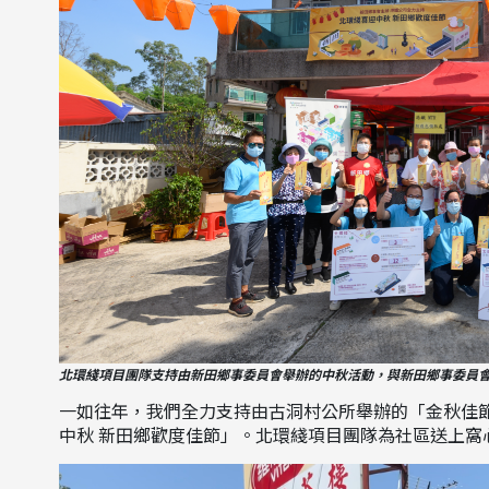
北環綫項目團隊支持由新田鄉事委員會舉辦的中秋活動，與新田鄉事委員會
一如往年，我們全力支持由古洞村公所舉辦的「金秋佳
中秋 新田鄉歡度佳節」。北環綫項目團隊為社區送上窩