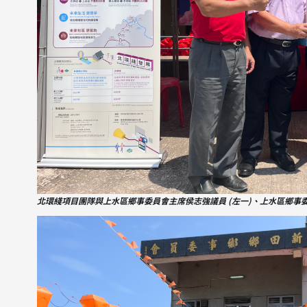
北環綫項目團隊與上水區鄉事委員會主席侯志強議員 (左一)、上水區鄉事委員