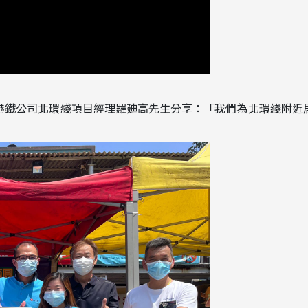
港鐵公司北環綫項目經理羅廸高先生分享：「我們為北環綫附近