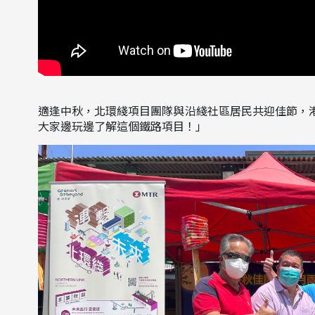
適逢中秋，北環綫項目團隊與沿綫社區居民共迎佳節，
大家邊玩邊了解這個鐵路項目！」