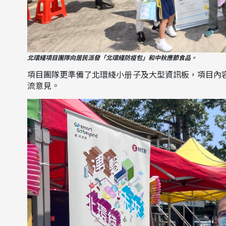
北環綫項目團隊向居民派發「北環綫防疫包」和中秋應節食品。
項目團隊更準備了北環綫小册子及大型資訊板，項目內
流意見。