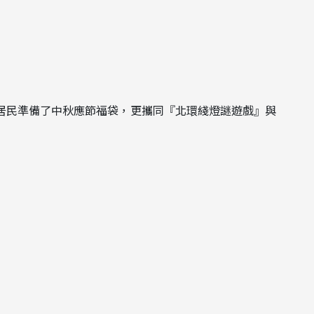
居民準備了中秋應節福袋，更攜同『北環綫燈謎遊戲』與