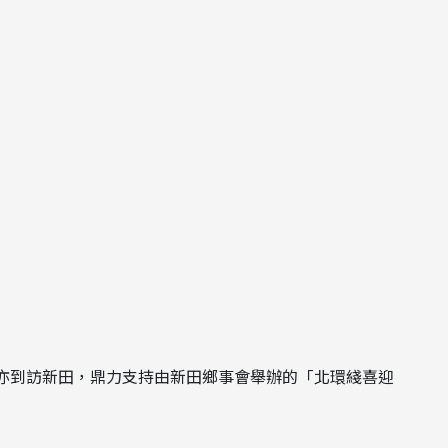
亦到訪新田，鼎力支持由新田鄉事會舉辦的「北環綫喜迎