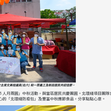
主席文美桂議員(右六) 和一眾義工及新田居民共迎佳節。
節 人月兩圓」中秋活動，與當區居民共慶團圓。北環綫項目團隊
心的「北環綫防疫包」及豐富中秋應節食品，分享點點心意。