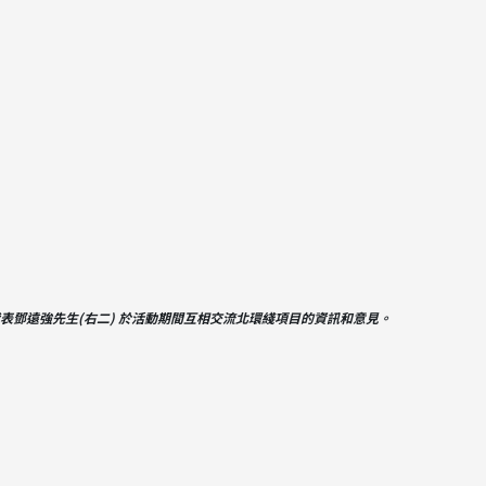
村代表鄧遠強先生(右二) 於活動期間互相交流北環綫項目的資訊和意見。