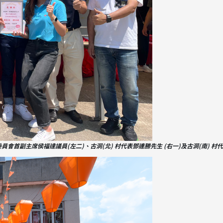
會首副主席侯福達議員(左二)、古洞(北) 村代表鄧連勝先生 (右一)及古洞(南) 