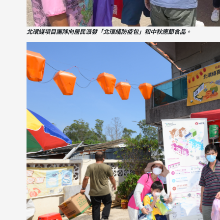
北環綫項目團隊向居民派發「北環綫防疫包」和中秋應節食品。