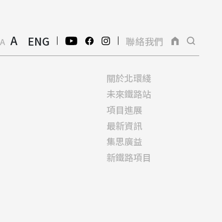
A
ENG
聯絡我們
A
關於北環綫
未來鐵路站
項目進展
最新資訊
集思廣益
新鐵路項目