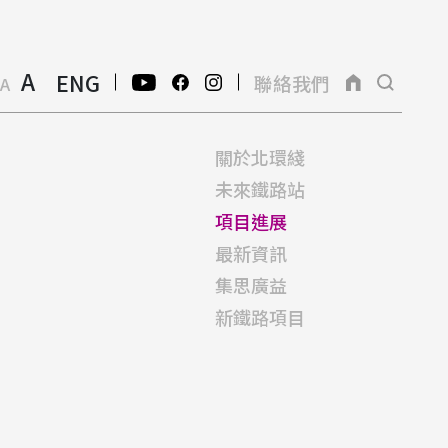
A
ENG
聯絡我們
A
關於北環綫
未來鐵路站
項目進展
最新資訊
集思廣益
新鐵路項目