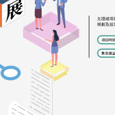
北環綫項
規劃及設
項目時
集思廣