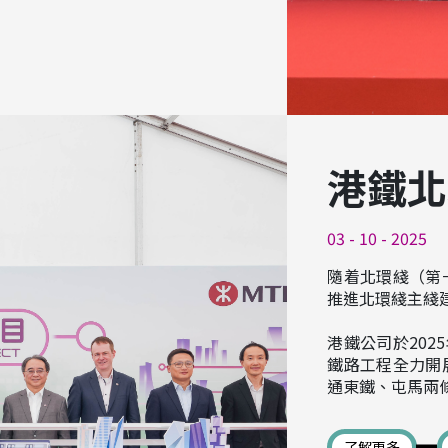
港鐵北
03 - 10 - 2025
隨着北環綫（第
推進北環綫主綫
港鐵公司於202
鐵路工程全力開
通東鐵、屯馬兩
了解更多