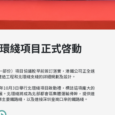
環綫項目正式啓動
一部份）項目協議較早前簽訂落實，港鐵公司正全速
建造工程和北環綫支綫的詳細規劃及設計。
5年10月3日舉行北環綫項目啟動禮，標誌這項龐大的
展。北環綫將成為北部都會區集體運輸骨幹，提供連
條主要鐵路綫，以及連接深圳皇崗口岸的鐵路綫。