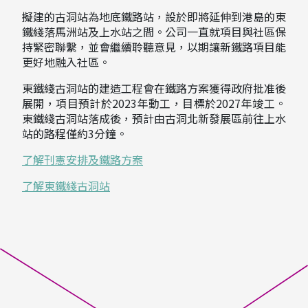
擬建的古洞站為地底鐵路站，設於即將延伸到港島的東
鐵綫落馬洲站及上水站之間。公司一直就項目與社區保
持緊密聯繫，並會繼續聆聽意見，以期讓新鐵路項目能
更好地融入社區。
東鐵綫古洞站的建造工程會在鐵路方案獲得政府批准後
展開，項目預計於2023年動工，目標於2027年竣工。
東鐵綫古洞站落成後，預計由古洞北新發展區前往上水
站的路程僅約3分鐘。
了解刊憲安排及鐵路方案
了解東鐵綫古洞站