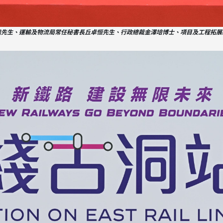
先生、運輸及物流局常任秘書長丘卓恒先生、行政總裁金澤培博士、項目及工程拓展