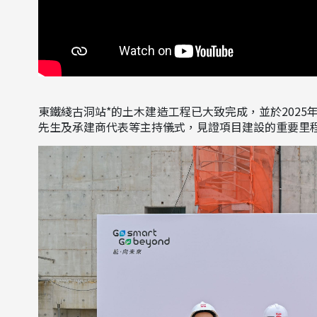
東鐵綫古洞站*的土木建造工程已大致完成，並於202
先生及承建商代表等主持儀式，見證項目建設的重要里