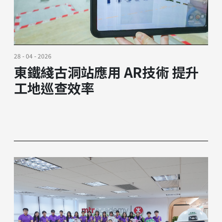
28 - 04 - 2026
東鐵綫古洞站應用 AR技術 提升
工地巡查效率